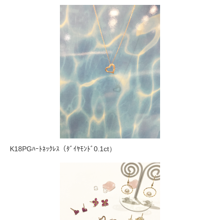
K18PGﾊｰﾄﾈｯｸﾚｽ（ﾀﾞｲﾔﾓﾝﾄﾞ0.1ct）