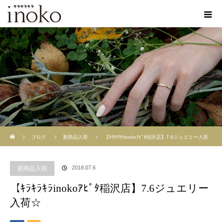
ホーム
ブログ
新商品入荷
【ｷﾗｷﾗｷﾗinokoｱﾋﾟﾀ稲沢店】7.6ジュエリー入荷
☆
2018.07.6
新商品入荷
【ｷﾗｷﾗｷﾗinokoｱﾋﾟﾀ稲沢店】7.6ジュエリー
入荷☆