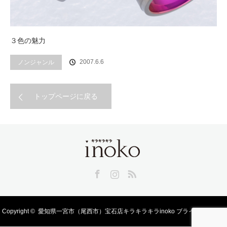
３色の魅力
2007.6.6
ノンジャンル
トップページに戻る
Facebook
Instagram
RSS
Copyright ©
愛知県一宮市（尾西市）宝石店キラキラキラinoko ブライダル、宝飾