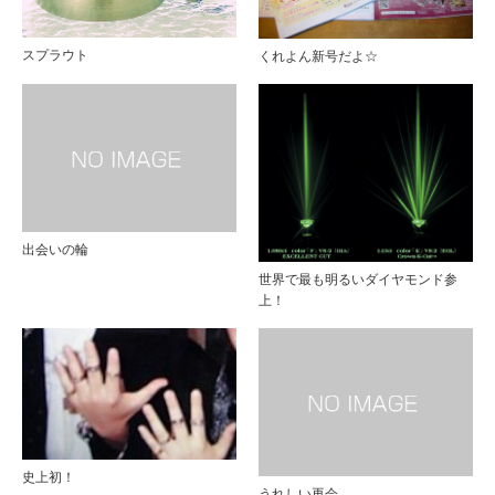
スプラウト
くれよん新号だよ☆
出会いの輪
世界で最も明るいダイヤモンド参
上！
史上初！
うれしい再会