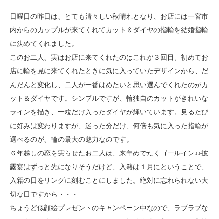
日曜日の昨日は、とても清々しい秋晴れとなり、お店には一宮市
内からのカップルが来てくれてカット＆ダイヤの指輪を結婚指輪
に決めてくれました。
このお二人、実はお店に来てくれたのはこれが３回目、初めてお
店に輪を見に来てくれたときに気に入っていたデザインから、だ
んだんと変化し、二人が一番はめたいと思い選んでくれたのがカ
ット＆ダイヤです。シンプルですが、輪独自のカットがきれいな
ラインを描き、一粒だけ入ったダイヤが輝いています。見るたび
に好みは変わりますが、迷った分だけ、何倍も気に入った指輪が
選べるのが、輪の最大の魅力なのです。
６年越しの恋を実らせたお二人は、来年めでたくゴールイン♪♪披
露宴はずっと先になりそうだけど、入籍は１月にということで、
入籍の日をリングに刻むことにしました。絶対に忘れられない大
切な日ですから・・・
ちょうど似顔絵プレゼントのキャンペーン中なので、ラブラブな