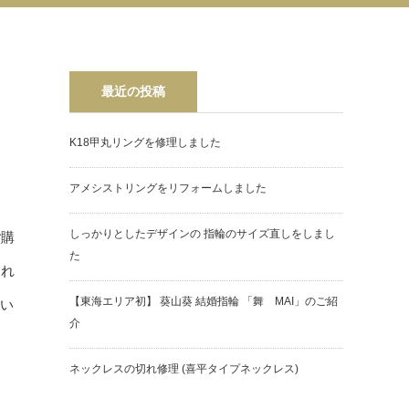
最近の投稿
K18甲丸リングを修理しました
アメシストリングをリフォームしました
しっかりとしたデザインの 指輪のサイズ直しをしまし
ご購
た
され
【東海エリア初】 葵山葵 結婚指輪 「舞 MAI」のご紹
てい
介
ネックレスの切れ修理 (喜平タイプネックレス)