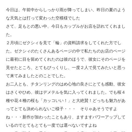
今日は、午前中からしっかり雨が降ってしまい、昨日の夏のよう
な天気とは打って変わった空模様でした
さて、足もとの悪い中、今日もカップルがお店を訪れてくれまし
た。
２月頃にゼクシィを見て「輪」の資料請求をしてくれた方でし
た。ゼクシィのたくさんあるページの中で私たちのお店のページ
に最初に目を留めてくれたのは彼のほうで、彼女にそのページを
見せたところ、とてもびっくりし、一度２人で見てみたいと思っ
て来てみましたとのことでした。
お二人とも、チタンリングのはめ心地の良さにとても感動、彼女
はさくやひめ、彼はデメテルを気に入ってくれました。でも桜４
種や花４種の桜も「カッコいい！」と大絶賛！どっちも魅力があ
ってとても決められないご様子・・・ そりゃあそうですよ
ね・・・新作が加わったこともあり、ますますパワーアップして
いるのでとてもとても一度では選べないですよね